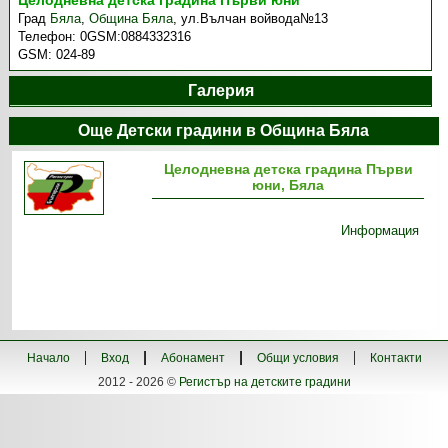
Целодневна детска градина Първи юни
Град
Бяла
,
Община Бяла
,
ул.Вълчан войвода№13
Телефон:
0GSM:0884332316
GSM:
024-89
Галерия
Още Детски градини в Община Бяла
Целодневна детска градина Първи
юни, Бяла
Информация
Начало
Вход
Абонамент
Общи условия
Контакти
2012 - 2026 ©
Регистър на детските градини