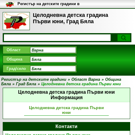
Регистър на детските градини в
България
Целодневна детска градина
Първи юни, Град Бяла
Област
Община
Град/село
Регистър на детските градини
»
Област Варна
»
Община
Бяла
»
Град Бяла
»
Целодневна детска градина Първи юни
Целодневна детска градина Първи юни
Информация
Целодневна детска градина Първи
юни
Контакти