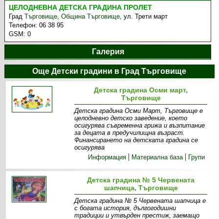
ЦЕЛОДНЕВНА ДЕТСКА ГРАДИНА ПРОЛЕТ
Град
Търговище
,
Община Търговище
,
ул. Трети март
Телефон:
06 38 95
GSM:
0
Галерия
Още Детски градини в Град Търговище
Детска градина Осми март,
Търговище
Детска градина Осми Март, Търговище е
целодневно детско заведение, което
осигурява съвременна грижа и възпитание
за децата в предучилищна възраст.
Финансирането на детската градина се
осигурява
Информация
Материална база
Групи
Детска градина № 5 Червената
шапчица, Търговище
Детска градина № 5 Червената шапчица е
с богата история, дългогодишни
традиции и утвърден престиж, заемащо