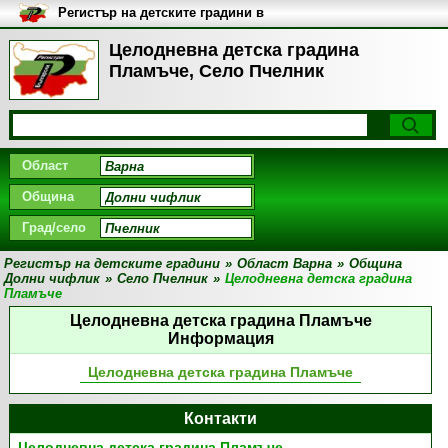
Регистър на детските градини в
България
Целодневна детска градина
Пламъче, Село Пчелник
Област
Община
Град/село
Регистър на детските градини
»
Област Варна
»
Община
Долни чифлик
»
Село Пчелник
»
Целодневна детска градина
Пламъче
Целодневна детска градина Пламъче
Информация
Целодневна детска градина Пламъче
Контакти
Целодневна детска градина Пламъче