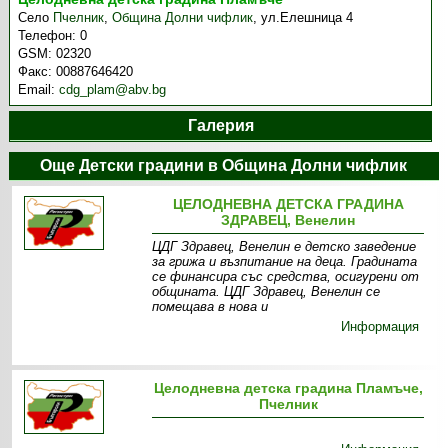
Село
Пчелник
,
Община Долни чифлик
,
ул.Елешница 4
Телефон:
0
GSM:
02320
Факс:
00887646420
Email:
cdg_plam@abv.bg
Галерия
Още Детски градини в Община Долни чифлик
ЦЕЛОДНЕВНА ДЕТСКА ГРАДИНА
ЗДРАВЕЦ, Венелин
ЦДГ Здравец, Венелин е детско заведение
за грижа и възпитание на деца. Градината
се финансира със средства, осигурени от
общината. ЦДГ Здравец, Венелин се
помещава в нова и
Информация
Целодневна детска градина Пламъче,
Пчелник