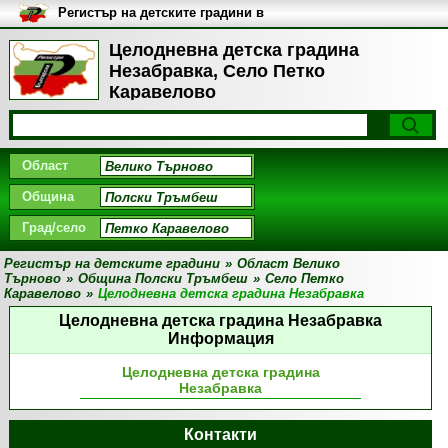
Регистър на детските градини в
България
Целодневна детска градина
Незабравка, Село Петко
Каравелово
Област
Община
Град/село
Регистър на детските градини
»
Област Велико
Търново
»
Община Полски Тръмбеш
»
Село Петко
Каравелово
»
Целодневна детска градина Незабравка
Целодневна детска градина Незабравка
Информация
Целодневна детска градина
Незабравка
Контакти