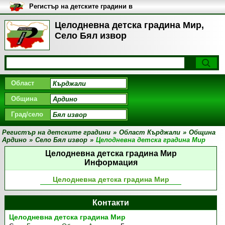
Регистър на детските градини в
България
Целодневна детска градина Мир,
Село Бял извор
Област
Община
Град/село
Регистър на детските градини
»
Област Кърджали
»
Община
Ардино
»
Село Бял извор
»
Целодневна детска градина Мир
Целодневна детска градина Мир
Информация
Целодневна детска градина Мир
Контакти
Целодневна детска градина Мир