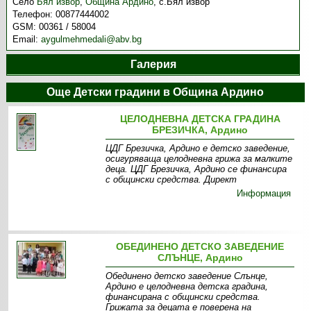
Село
Бял извор
,
Община Ардино
,
с.Бял извор
Телефон:
00877444002
GSM:
00361 / 58004
Email:
aygulmehmedali@abv.bg
Галерия
Още Детски градини в Община Ардино
ЦЕЛОДНЕВНА ДЕТСКА ГРАДИНА
БРЕЗИЧКА, Ардино
ЦДГ Брезичка, Ардино е детско заведение,
осигуряваща целодневна грижа за малките
деца. ЦДГ Брезичка, Ардино се финансира
с общински средства. Директ
Информация
ОБЕДИНЕНО ДЕТСКО ЗАВЕДЕНИЕ
СЛЪНЦЕ, Ардино
Обединено детско заведение Слънце,
Ардино е целодневна детска градина,
финансиранa с общински средства.
Грижата за децата е поверена на