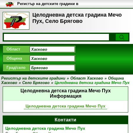
Регистър на детските градини в
България
Целодневна детска градина Мечо
Пух, Село Брягово
Област
Община
Град/село
Регистър на детските градини
»
Област Хасково
»
Община
Хасково
»
Село Брягово
»
Целодневна детска градина Мечо Пух
Целодневна детска градина Мечо Пух
Информация
Целодневна детска градина Мечо Пух
Контакти
Целодневна детска градина Мечо Пух