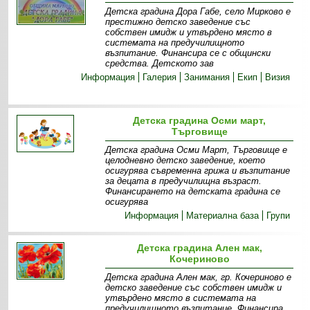
Детска градина Дора Габе, село Мирково е
престижно детско заведение със
собствен имидж и утвърдено място в
системата на предучилищното
възпитание. Финансира се с общински
средства. Детското зав
Информация
Галерия
Занимания
Екип
Визия
Детска градина Осми март,
Търговище
Детска градина Осми Март, Търговище е
целодневно детско заведение, което
осигурява съвременна грижа и възпитание
за децата в предучилищна възраст.
Финансирането на детската градина се
осигурява
Информация
Материална база
Групи
Детска градина Ален мак,
Кочериново
Детска градина Ален мак, гр. Кочериново е
детско заведение със собствен имидж и
утвърдено място в системата на
предучилищното възпитание. Финансира