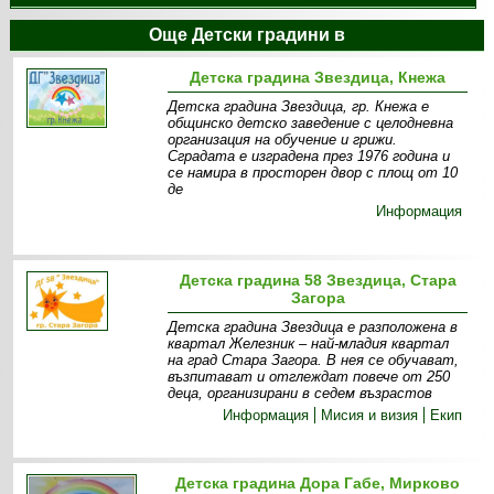
Още Детски градини в
Детска градина Звездица, Кнежа
Детска градина Звездица, гр. Кнежа е
общинско детско заведение с целодневна
организация на обучение и грижи.
Сградата е изградена през 1976 година и
се намира в просторен двор с площ от 10
де
Информация
Детска градина 58 Звездица, Стара
Загора
Детска градина Звездица е разположена в
квартал Железник – най-младия квартал
на град Стара Загора. В нея се обучават,
възпитават и отглеждат повече от 250
деца, организирани в седем възрастов
Информация
Мисия и визия
Екип
Детска градина Дора Габе, Мирково