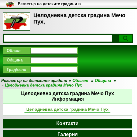
Регистър на детските градини в
България
Целодневна детска градина Мечо
Пух,
Област
Община
Град/село
Регистър на детските градини
»
Област
»
Община
»
»
Целодневна детска градина Мечо Пух
Целодневна детска градина Мечо Пух
Информация
Целодневна детска градина Мечо Пух
Контакти
Галерия