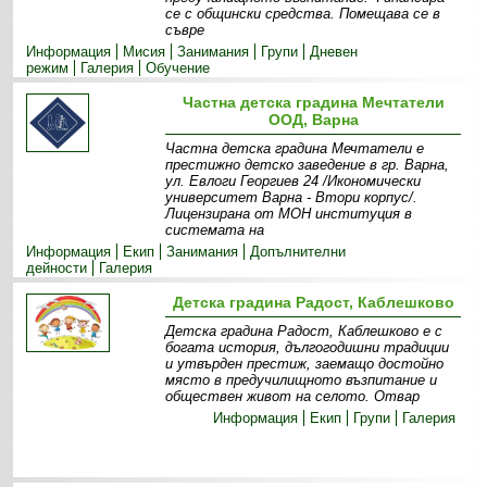
се с общински средства. Помещава се в
съвре
Информация
Мисия
Занимания
Групи
Дневен
режим
Галерия
Обучение
Частна детска градина Мечтатели
ООД, Варна
Частна детска градина Мечтатели е
престижно детско заведение в гр. Варна,
ул. Евлоги Георгиев 24 /Икономически
университет Варна - Втори корпус/.
Лицензирана от МОН институция в
системата на
Информация
Екип
Занимания
Допълнителни
дейности
Галерия
Детска градина Радост, Каблешково
Детска градина Радост, Каблешково е с
богата история, дългогодишни традиции
и утвърден престиж, заемащо достойно
място в предучилищното възпитание и
обществен живот на селото. Отвар
Информация
Екип
Групи
Галерия