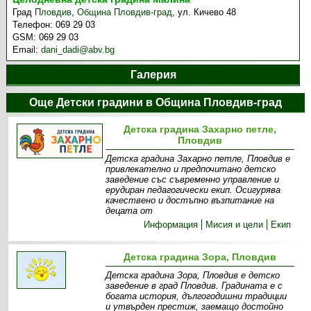
Град
Пловдив
,
Община Пловдив-град
,
ул. Кичево 48
Телефон:
069 29 03
GSM:
069 29 03
Email:
dani_dadi@abv.bg
Галерия
Още Детски градини в Община Пловдив-град
Детска градина Захарно петле,
Пловдив
Детска градина Захарно петле, Пловдив е
привлекателно и предпочитано детско
заведение със съвременно управление и
ерудиран педагогически екип. Осигурява
качествено и достъпно възпитание на
децата от
Информация
Мисия и цели
Екип
Детска градина Зора, Пловдив
Детска градина Зора, Пловдив е детско
заведение в град Пловдив. Градината е с
богата история, дългогодишни традиции
и утвърден престиж, заемащо достойно