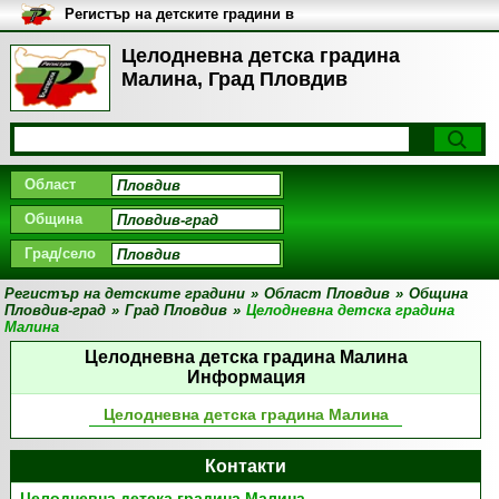
Регистър на детските градини в
България
Целодневна детска градина
Малина, Град Пловдив
Област
Община
Град/село
Регистър на детските градини
»
Област Пловдив
»
Община
Пловдив-град
»
Град Пловдив
»
Целодневна детска градина
Малина
Целодневна детска градина Малина
Информация
Целодневна детска градина Малина
Контакти
Целодневна детска градина Малина