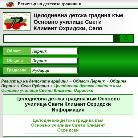
Регистър на детските градини в
България
Целодневна детска градина към
Основно училище Свети
Климент Охридски, Село
Рударци
Област
Община
Град/село
Регистър на детските градини
»
Област Перник
»
Община
Перник
»
Село Рударци
»
Целодневна детска градина към
Основно училище Свети Климент Охридски
Целодневна детска градина към Основно
училище Свети Климент Охридски
Информация
Целодневна детска градина към
Основно училище Свети Климент
Охридски