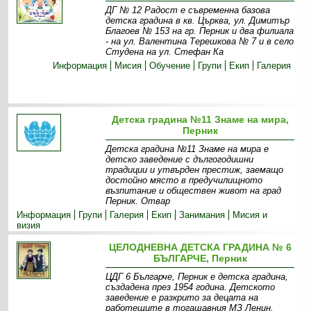
ДГ № 12 Радост е съвременна базова
детска градина в кв. Църква, ул. Димитър
Благоев № 153 на гр. Перник и два филиала
- на ул. Валентина Терешкова № 7 и в село
Студена на ул. Стефан Ка
Информация
Мисия
Обучение
Групи
Екип
Галерия
Детска градина №11 Знаме на мира,
Перник
Детска градина №11 Знаме на мира е
детско заведение с дългогодишни
традиции и утвърден престиж, заемащо
достойно място в предучилищното
възпитание и обществен живот на град
Перник. Отвар
Информация
Групи
Галерия
Екип
Занимания
Мисия и
визия
ЦЕЛОДНЕВНА ДЕТСКА ГРАДИНА № 6
БЪЛГАРЧЕ, Перник
ЦДГ 6 Българче, Перник е детска градина,
създадена през 1954 година. Детското
заведение е разкрито за децата на
работещите в тогашавния МЗ Ленин,