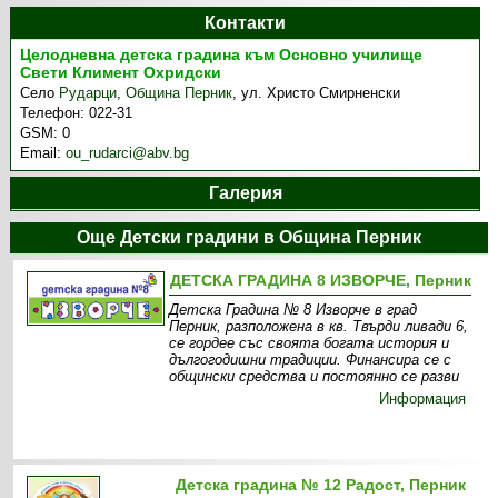
Контакти
Целодневна детска градина към Основно училище
Свети Климент Охридски
Село
Рударци
,
Община Перник
,
ул. Христо Смирненски
Телефон:
022-31
GSM:
0
Email:
ou_rudarci@abv.bg
Галерия
Още Детски градини в Община Перник
ДЕТСКА ГРАДИНА 8 ИЗВОРЧЕ, Перник
Детска Градина № 8 Изворче в град
Перник, разположена в кв. Твърди ливади 6,
се гордее със своята богата история и
дългогодишни традиции. Финансира се с
общински средства и постоянно се разви
Информация
Детска градина № 12 Радост, Перник