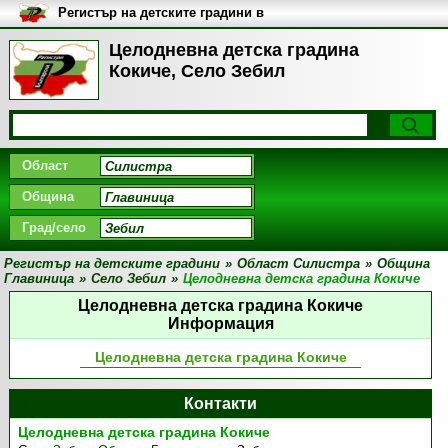
Регистър на детските градини в
България
Целодневна детска градина
Кокиче, Село Зебил
Област
Община
Град/село
Регистър на детските градини
»
Област Силистра
»
Община
Главиница
»
Село Зебил
»
Целодневна детска градина Кокиче
Целодневна детска градина Кокиче
Информация
Целодневна детска градина Кокиче
Контакти
Целодневна детска градина Кокиче