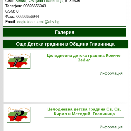
Село
Зебил
,
Община Главиница
,
с. Зебил
Телефон:
00893656943
GSM:
0
Факс:
00893656944
Email:
cdgkokice_zebil@abv.bg
Галерия
Още Детски градини в Община Главиница
Целодневна детска градина Кокиче,
Зебил
Информация
Целодневна детска градина Св. Св.
Кирил и Методий, Главиница
Информация