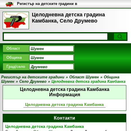
Регистър на детските градини в
България
Целодневна детска градина
Камбанка, Село Друмево
Област
Община
Град/село
Регистър на детските градини
»
Област Шумен
»
Община
Шумен
»
Село Друмево
»
Целодневна детска градина Камбанка
Целодневна детска градина Камбанка
Информация
Целодневна детска градина Камбанка
Контакти
Целодневна детска градина Камбанка