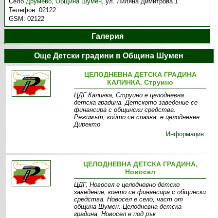
Село
Друмево
,
Община Шумен
,
ул. Лиляна Димитрова 1
Телефон:
02122
GSM:
02122
Галерия
Още Детски градини в Община Шумен
ЦЕЛОДНЕВНА ДЕТСКА ГРАДИНА
КАЛИНКА, Струино
ЦДГ Калинка, Струино е целодневна
детска градина. Детското заведение се
финансира с общински средства.
Режимът, който се спазва, е целодневен.
Директо
Информация
ЦЕЛОДНЕВНА ДЕТСКА ГРАДИНА,
Новосел
ЦДГ, Новосел е целодневно детско
заведение, което се финансира с общински
средства. Новосел е село, част от
община Шумен. Целодневна детска
градина, Новосел е под рък