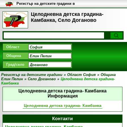
Регистър на детските градини в
България
Целодневна детска градина-
Камбанка, Село Доганово
Област
Община
Град/село
Регистър на детските градини
»
Област София
»
Община
Елин Пелин
»
Село Доганово
»
Целодневна детска градина-
Камбанка
Целодневна детска градина- Камбанка
Информация
Целодневна детска градина- Камбанка
Контакти
Целодневна детска градина- Камбанка