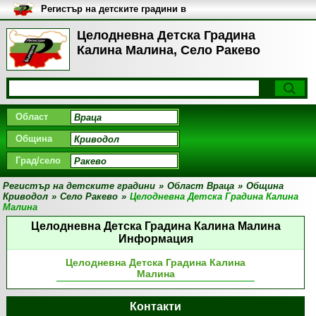
Регистър на детските градини в
България
Целодневна Детска Градина
Калина Малина, Село Ракево
Област
Община
Град/село
Регистър на детските градини
»
Област Враца
»
Община
Криводол
»
Село Ракево
»
Целодневна Детска Градина Калина
Малина
Целодневна Детска Градина Калина Малина
Информация
Целодневна Детска Градина Калина
Малина
Контакти