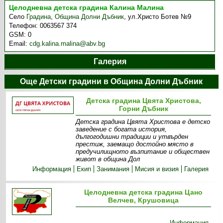
Целодневна детска градина Калина Малина
Село
Градина
,
Община Долни Дъбник
,
ул.Христо Ботев №9
Телефон:
0063567 374
GSM:
0
Email:
cdg.kalina.malina@abv.bg
Галерия
Още Детски градини в Община Долни Дъбник
Детска градина Цвята Христова,
Горни Дъбник
Детска градина Цвята Христова е детско
заведение с богата история,
дългогодишни традиции и утвърден
престиж, заемащо достойно място в
предучилищното възпитание и обществен
живот в община Дол
Информация
Екип
Занимания
Мисия и визия
Галерия
Целодневна детска градина Цано
Велчев, Крушовица
Информация