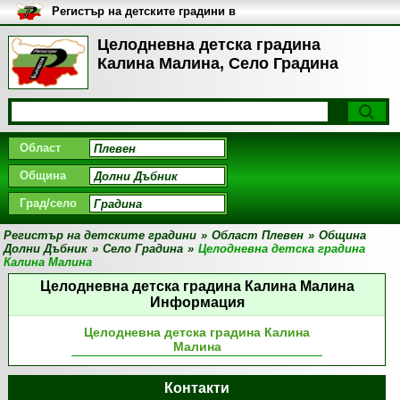
Регистър на детските градини в
България
Целодневна детска градина
Калина Малина, Село Градина
Област
Община
Град/село
Регистър на детските градини
»
Област Плевен
»
Община
Долни Дъбник
»
Село Градина
»
Целодневна детска градина
Калина Малина
Целодневна детска градина Калина Малина
Информация
Целодневна детска градина Калина
Малина
Контакти