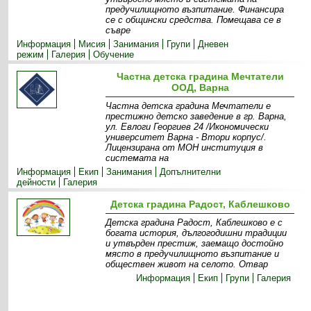
предучилищното възпитание. Финансира
се с общински средства. Помещава се в
съвре
Информация
Мисия
Занимания
Групи
Дневен
режим
Галерия
Обучение
Частна детска градина Мечтатели
ООД, Варна
Частна детска градина Мечтатели е
престижно детско заведение в гр. Варна,
ул. Евлоги Георгиев 24 /Икономически
университет Варна - Втори корпус/.
Лицензирана от МОН институция в
системата на
Информация
Екип
Занимания
Допълнителни
дейности
Галерия
Детска градина Радост, Каблешково
Детска градина Радост, Каблешково е с
богата история, дългогодишни традиции
и утвърден престиж, заемащо достойно
място в предучилищното възпитание и
обществен живот на селото. Отвар
Информация
Екип
Групи
Галерия