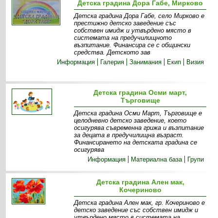
Детска градина Дора Габе, Мирково
Детска градина Дора Габе, село Мирково е
престижно детско заведение със
собствен имидж и утвърдено място в
системата на предучилищното
възпитание. Финансира се с общински
средства. Детското зав
Информация
Галерия
Занимания
Екип
Визия
Детска градина Осми март,
Търговище
Детска градина Осми Март, Търговище е
целодневно детско заведение, което
осигурява съвременна грижа и възпитание
за децата в предучилищна възраст.
Финансирането на детската градина се
осигурява
Информация
Материална база
Групи
Детска градина Ален мак,
Кочериново
Детска градина Ален мак, гр. Кочериново е
детско заведение със собствен имидж и
утвърдено място в системата на