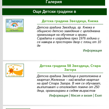
Галерия
Още Детски градини в
Детска градина Звездица, Кнежа
Детска градина Звездица, гр. Кнежа е
общинско детско заведение с целодневна
организация на обучение и грижи.
Сградата е изградена през 1976 година и
се намира в просторен двор с площ от 10
де
Информация
Детска градина 58 Звездица, Стара
Загора
Детска градина Звездица е разположена в
квартал Железник – най-младия квартал
на град Стара Загора. В нея се обучават,
възпитават и отглеждат повече от 250
деца, организирани в седем възрастов
Информация
Мисия и визия
Екип