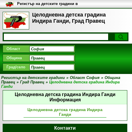
Регистър на детските градини в
България
Целодневна детска градина
Индира Ганди, Град Правец
Област
Община
Град/село
Регистър на детските градини
»
Област София
»
Община
Правец
»
Град Правец
»
Целодневна детска градина Индира
Ганди
Целодневна детска градина Индира Ганди
Информация
Целодневна детска градина Индира
Ганди
Контакти