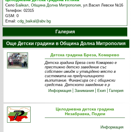
Село
Байкал
,
Община Долна Митрополия
,
ул.Васил Левски №16
Телефон:
02315
GSM:
0
Email:
cdg_baikal@abv.bg
Галерия
Още Детски градини в Община Долна Митрополия
Детска градина Бреза, Комарево
Детска градина Бреза село Комарево е
престижно детско заведение със
собствен имидж и утвърдено място в
системата на предучилищното
възпитание. Финансира се с общински
средства. Детското заведение е р
Информация
Занимания
Екип
Галерия
Целодневна детска градина
Незабравка, Подем
Информация