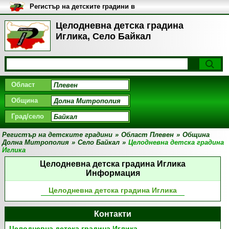
Регистър на детските градини в
България
Целодневна детска градина
Иглика, Село Байкал
Област
Община
Град/село
Регистър на детските градини
»
Област Плевен
»
Община
Долна Митрополия
»
Село Байкал
»
Целодневна детска градина
Иглика
Целодневна детска градина Иглика
Информация
Целодневна детска градина Иглика
Контакти
Целодневна детска градина Иглика