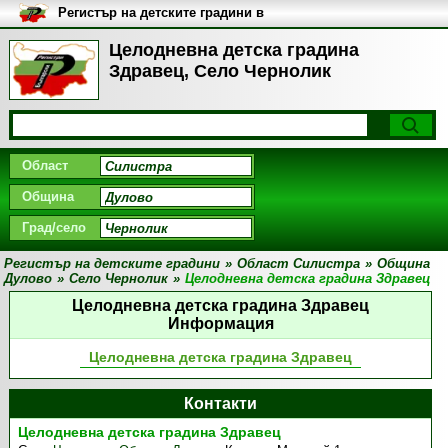
Регистър на детските градини в
България
Целодневна детска градина
Здравец, Село Чернолик
Област
Община
Град/село
Регистър на детските градини
»
Област Силистра
»
Община
Дулово
»
Село Чернолик
»
Целодневна детска градина Здравец
Целодневна детска градина Здравец
Информация
Целодневна детска градина Здравец
Контакти
Целодневна детска градина Здравец