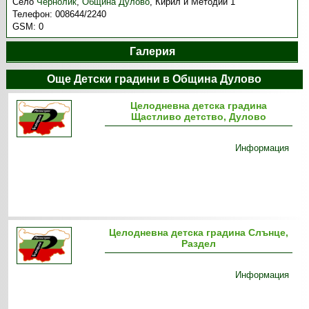
Село
Чернолик
,
Община Дулово
,
Кирил и Методий 1
Телефон:
008644/2240
GSM:
0
Галерия
Още Детски градини в Община Дулово
Целодневна детска градина
Щастливо детство, Дулово
Информация
Целодневна детска градина Слънце,
Раздел
Информация