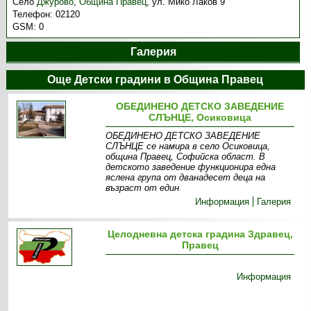
Село
Джурово
,
Община Правец
,
ул. Мико Лаков 9
Телефон:
02120
GSM:
0
Галерия
Още Детски градини в Община Правец
ОБЕДИНЕНО ДЕТСКО ЗАВЕДЕНИЕ
СЛЪНЦЕ, Осиковица
ОБЕДИНЕНО ДЕТСКО ЗАВЕДЕНИЕ
СЛЪНЦЕ се намира в село Осиковица,
община Правец, Софийска област. В
детското заведение функционира една
яслена група от дванадесет деца на
възраст от един
Информация
Галерия
Целодневна детска градина Здравец,
Правец
Информация