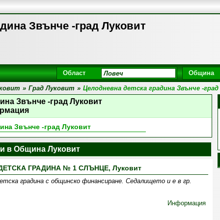
дина Звънче -град Луковит
Област
Община
ковит
»
Град Луковит
»
Целодневна детска градина Звънче -гра
ина Звънче -град Луковит
рмация
ина Звънче -град Луковит
ни в Община Луковит
ЕТСКА ГРАДИНА № 1 СЛЪНЦЕ, Луковит
етска градина с общинско финансиране. Седалището и е в гр.
Информация