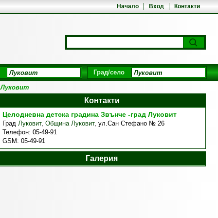
Начало
Вход
Контакти
Град/село
д Луковит
Контакти
Целодневна детска градина Звънче -град Луковит
Град
Луковит
,
Община Луковит
,
ул.Сан Стефано № 26
Телефон:
05-49-91
GSM:
05-49-91
Галерия