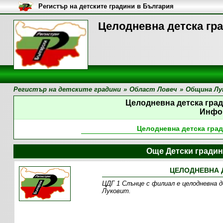
Регистър на детските градини в България
Целодневна детска гра
Регистър на детските градини
»
Област Ловеч
»
Община Лу
Целодневна детска град
Инфо
Целодневна детска град
Още Детски гради
ЦЕЛОДНЕВНА Д
ЦДГ 1 Слънце с филиал е целодневна д
Луковит.