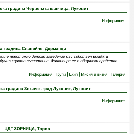
ска градина Червената шапчица, Луковит
Информация
а градина Славейче, Дерманци
нци е престижно детско заведение със собствен имидж и
дучилищното възпитание. Финансира се с общински средства.
Информация
Групи
Екип
Мисия и визия
Галерия
ка градина Звънче -град Луковит, Луковит
Информация
ЦДГ ЗОРНИЦА, Торос