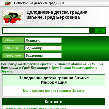
Регистър на детските градини в
България
Целодневна детска градина
Звънче, Град Берковица
Област
Община
Град/село
Регистър на детските градини
»
Област Монтана
»
Община
Берковица
»
Град Берковица
»
Целодневна детска градина
Звънче
Целодневна детска градина Звънче
Информация
Целодневна детска градина Звънче
Контакти
Целодневна детска градина Звънче