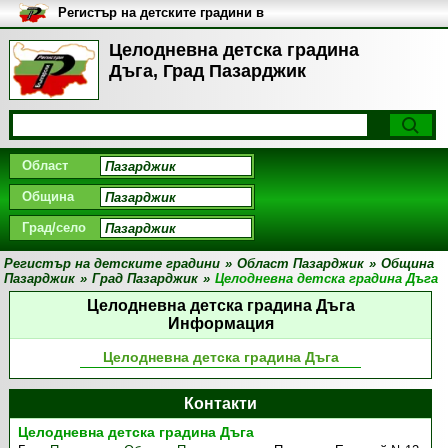
Регистър на детските градини в
България
Целодневна детска градина
Дъга, Град Пазарджик
Област
Община
Град/село
Регистър на детските градини
»
Област Пазарджик
»
Община
Пазарджик
»
Град Пазарджик
»
Целодневна детска градина Дъга
Целодневна детска градина Дъга
Информация
Целодневна детска градина Дъга
Контакти
Целодневна детска градина Дъга