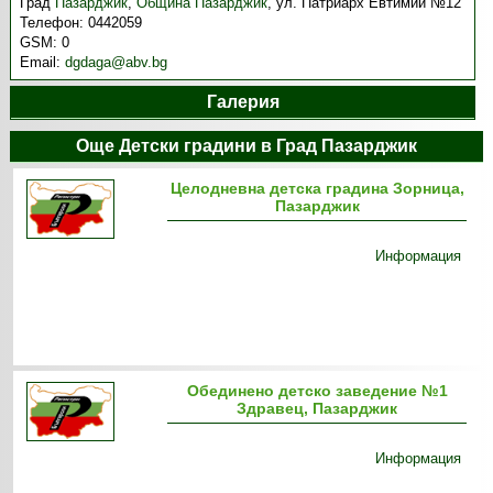
Град
Пазарджик
,
Община Пазарджик
,
ул. Патриарх Евтимий №12
Телефон:
0442059
GSM:
0
Email:
dgdaga@abv.bg
Галерия
Още Детски градини в Град Пазарджик
Целодневна детска градина Зорница,
Пазарджик
Информация
Обединено детско заведение №1
Здравец, Пазарджик
Информация