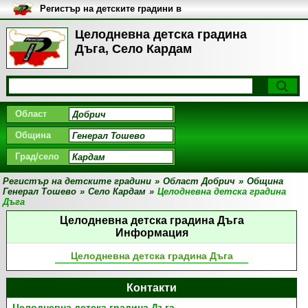
Регистър на детските градини в
България
Целодневна детска градина
Дъга, Село Кардам
Област
Община
Град/село
Регистър на детските градини
»
Област Добрич
»
Община
Генерал Тошево
»
Село Кардам
»
Целодневна детска градина
Дъга
Целодневна детска градина Дъга
Информация
Целодневна детска градина Дъга
Контакти
Целодневна детска градина Дъга