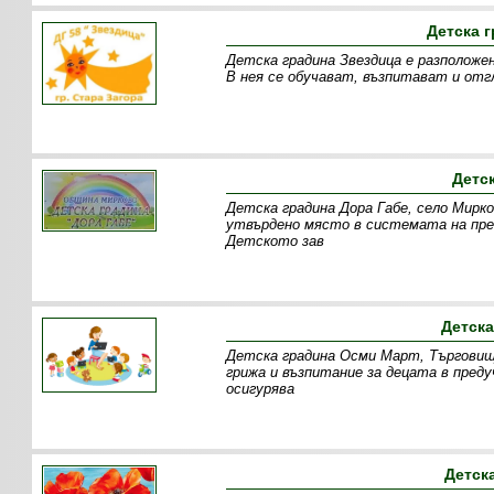
Детска г
Детска градина Звездица е разположен
В нея се обучават, възпитават и отг
Детс
Детска градина Дора Габе, село Мирк
утвърдено място в системата на пре
Детското зав
Детска
Детска градина Осми Март, Търговище
грижа и възпитание за децата в пред
осигурява
Детск