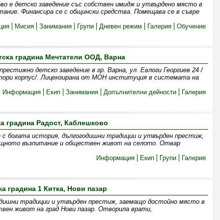
ово е детско заведение със собствен имидж и утвърдено място в
ание. Финансира се с общински средства. Помещава се в съвре
ция
Мисия
Занимания
Групи
Дневен режим
Галерия
Обучение
тска градина Мечтатели ООД, Варна
естижно детско заведение в гр. Варна, ул. Евлоги Георгиев 24 /
тори корпус/. Лицензирана от МОН институция в системата на
Информация
Екип
Занимания
Допълнителни дейности
Галерия
ка градина Радост, Каблешково
 с богата история, дългогодишни традиции и утвърден престиж,
ищното възпитание и обществен живот на селото. Отвар
Информация
Екип
Групи
Галерия
ка градина 1 Китка, Нови пазар
одишни традиции и утвърден престиж, заемащо достойно място в
вен живот на град Нови пазар. Отворила врати,