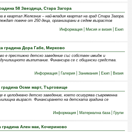
радина 58 Звездица, Стара Загора
а в квартал Железник – най-младия квартал на град Стара Загора.
леждат повече от 250 деца, организирани в седем възрастов
Информация
Мисия и визия
Екип
ка градина Дора Габе, Мирково
ово е престижно детско заведение със собствен имидж и
дучилищното възпитание. Финансира се с общински средства.
Информация
Галерия
Занимания
Екип
Визия
 градина Осми март, Търговище
 е целодневно детско заведение, което осигурява съвременна
училищна възраст. Финансирането на детската градина се
Информация
Материална база
Групи
а градина Ален мак, Кочериново