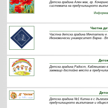
Детска градина Ален мак, гр. Кочерин
системата на предучилищното възпит
Информа
Частна де
Частна детска градина Мечтатели е пр
Икономически университет Варна - В
Детс
Детска градина Радост, Каблешково е
заемащо достойно място в предучил
Детс
Детска градина №1 Китка е с дългог
предучилищното възпитание и общест