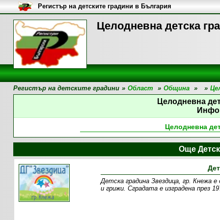
Регистър на детските градини в България
Целодневна детска гра
Регистър на детските градини
»
Област
»
Община
»
»
Це
Целодневна дет
Инфо
Целодневна дет
Още Детск
Дет
Детска градина Звездица, гр. Кнежа е
и грижи. Сградата е изградена през 19