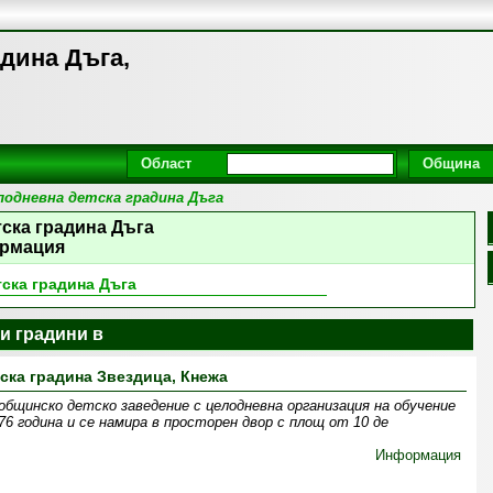
дина Дъга,
Област
Община
лодневна детска градина Дъга
ска градина Дъга
рмация
ска градина Дъга
и градини в
ска градина Звездица, Кнежа
 общинско детско заведение с целодневна организация на обучение
76 година и се намира в просторен двор с площ от 10 де
Информация