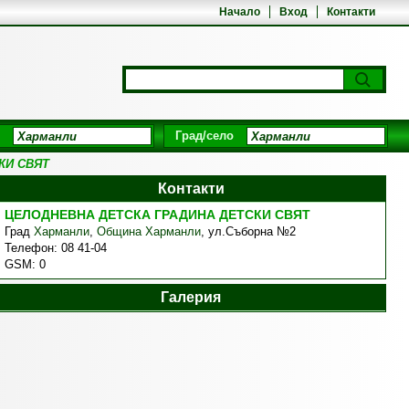
Начало
Вход
Контакти
и
Град/село
КИ СВЯТ
Контакти
ЦЕЛОДНЕВНА ДЕТСКА ГРАДИНА ДЕТСКИ СВЯТ
Град
Харманли
,
Община Харманли
,
ул.Съборна №2
Телефон:
08 41-04
GSM:
0
Галерия