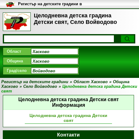
Регистър на детските градини в
България
Целодневна детска градина
Детски свят, Село Войводово
Област
Община
Град/село
Регистър на детските градини
»
Област Хасково
»
Община
Хасково
»
Село Войводово
»
Целодневна детска градина Детски
свят
Целодневна детска градина Детски свят
Информация
Целодневна детска градина Детски
свят
Контакти