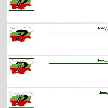
Целод
Целодн
Цело