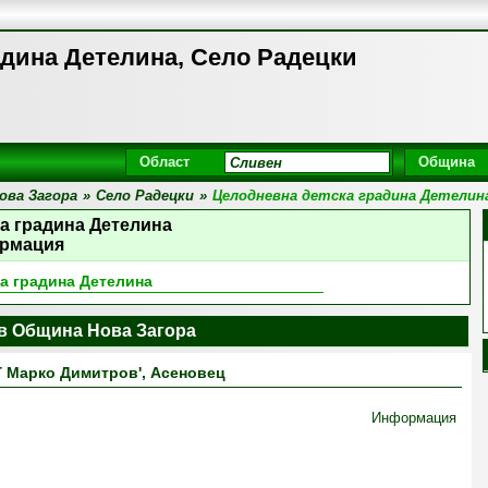
адина Детелина, Село Радецки
Област
Община
ова Загора
»
Село Радецки
»
Целодневна детска градина Детелин
а градина Детелина
рмация
а градина Детелина
 в Община Нова Загора
 Марко Димитров', Асеновец
Информация