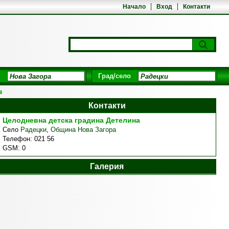
Начало
Вход
Контакти
Град/село
а
Контакти
Целодневна детска градина Детелина
Село
Радецки
,
Община Нова Загора
Телефон:
021 56
GSM:
0
Галерия