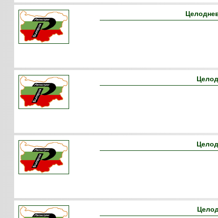
Целоднев
Целод
Целод
Целод