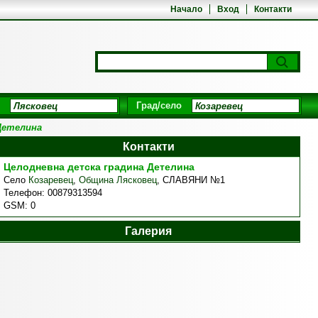
Начало
Вход
Контакти
Град/село
Детелина
Контакти
Целодневна детска градина Детелина
Село
Козаревец
,
Община Лясковец
,
СЛАВЯНИ №1
Телефон:
00879313594
GSM:
0
Галерия