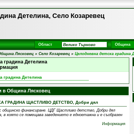
адина Детелина, Село Козаревец
Област
Община
Община Лясковец
»
Село Козаревец
»
Целодневна детска градина 
а градина Детелина
рмация
а градина Детелина
и в Община Лясковец
А ГРАДИНА ЩАСТЛИВО ДЕТСТВО, Добри дял
с общинско финансиране. ЦДГ Щастливо детство, Добри дял
, в която се помещава заведението е едноетажна и е съобразен
Информация