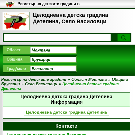
Регистър на детските градини в
България
Целодневна детска градина
Детелина, Село Василовци
Област
Община
Град/село
Регистър на детските градини
»
Област Монтана
»
Община
Брусарци
»
Село Василовци
»
Целодневна детска градина
Детелина
Целодневна детска градина Детелина
Информация
Целодневна детска градина Детелина
Контакти
Целодневна детска градина Детелина