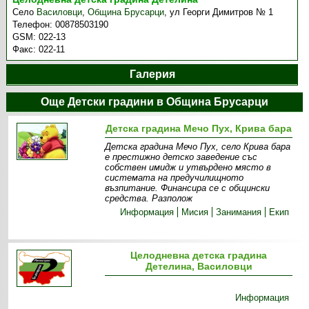
Село
Василовци
,
Община Брусарци
,
ул Георги Димитров № 1
Телефон:
00878503190
GSM:
022-13
Факс:
022-11
Галерия
Още Детски градини в Община Брусарци
Детска градина Мечо Пух, Крива бара
Детска градина Мечо Пух, село Крива бара
е престижно детско заведение със
собствен имидж и утвърдено място в
системата на предучилищното
възпитание. Финансира се с общински
средства. Разполож
Информация
Мисия
Занимания
Екип
Целодневна детска градина
Детелина, Василовци
Информация