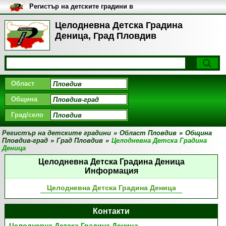
Регистър на детските градини в
България
Целодневна Детска Градина
Деница, Град Пловдив
Област
Община
Град/село
Регистър на детските градини
»
Област Пловдив
»
Община
Пловдив-град
»
Град Пловдив
»
Целодневна Детска Градина
Деница
Целодневна Детска Градина Деница
Информация
Целодневна Детска Градина Деница
Контакти
Целодневна Детска Градина Деница