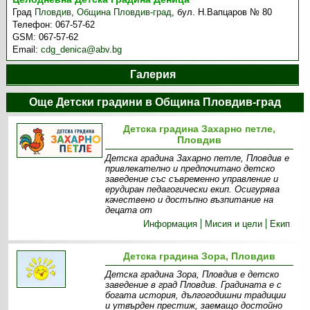
Град
Пловдив
,
Община Пловдив-град
,
бул. Н.Вапцаров № 80
Телефон:
067-57-62
GSM:
067-57-62
Email:
cdg_denica@abv.bg
Галерия
Още Детски градини в Община Пловдив-град
Детска градина Захарно петле,
Пловдив
Детска градина Захарно петле, Пловдив е
привлекателно и предпочитано детско
заведение със съвременно управление и
ерудиран педагогически екип. Осигурява
качествено и достъпно възпитание на
децата от
Информация
Мисия и цели
Екип
Детска градина Зора, Пловдив
Детска градина Зора, Пловдив е детско
заведение в град Пловдив. Градината е с
богата история, дългогодишни традиции
и утвърден престиж, заемащо достойно