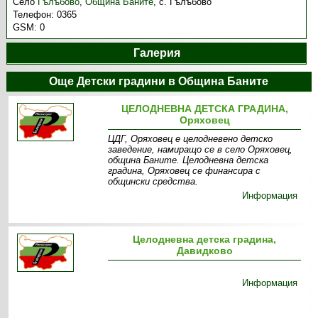
Село
Гълъбово
,
Община Баните
,
с. Гълъбово
Телефон:
0365
GSM:
0
Галерия
Още Детски градини в Община Баните
ЦЕЛОДНЕВНА ДЕТСКА ГРАДИНА,
Оряховец
ЦДГ, Оряховец е целодневено детско
заведение, намиращо се в село Оряховец,
община Баните. Целодневна детска
градина, Оряховец се финансира с
общински средства.
Информация
Целодневна детска градина,
Давидково
Информация