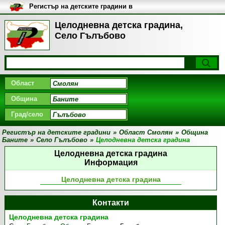
Регистър на детските градини в
България
Целодневна детска градина,
Село Гълъбово
Област
Община
Град/село
Регистър на детските градини
»
Област Смолян
»
Община
Баните
»
Село Гълъбово
»
Целодневна детска градина
Целодневна детска градина
Информация
Целодневна детска градина
Контакти
Целодневна детска градина