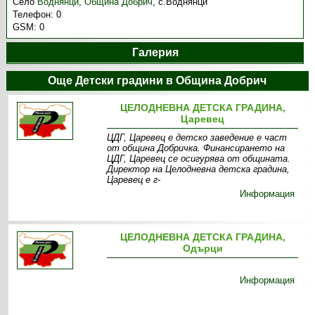
Село
Воднянци
,
Община Добрич
,
с.Воднянци
Телефон:
0
GSM:
0
Галерия
Още Детски градини в Община Добрич
ЦЕЛОДНЕВНА ДЕТСКА ГРАДИНА,
Царевец
ЦДГ, Царевец е детско заведение е част
от община Добричка. Финансирането на
ЦДГ, Царевец се осигурява от общината.
Директор на Целодневна детска градина,
Царевец е г-
Информация
ЦЕЛОДНЕВНА ДЕТСКА ГРАДИНА,
Одърци
Информация