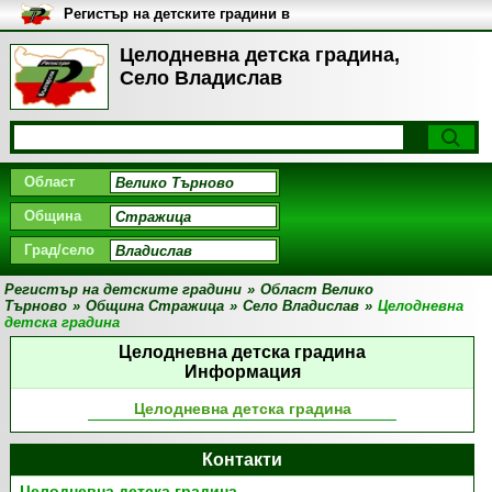
Регистър на детските градини в
България
Целодневна детска градина,
Село Владислав
Област
Община
Град/село
Регистър на детските градини
»
Област Велико
Търново
»
Община Стражица
»
Село Владислав
»
Целодневна
детска градина
Целодневна детска градина
Информация
Целодневна детска градина
Контакти
Целодневна детска градина