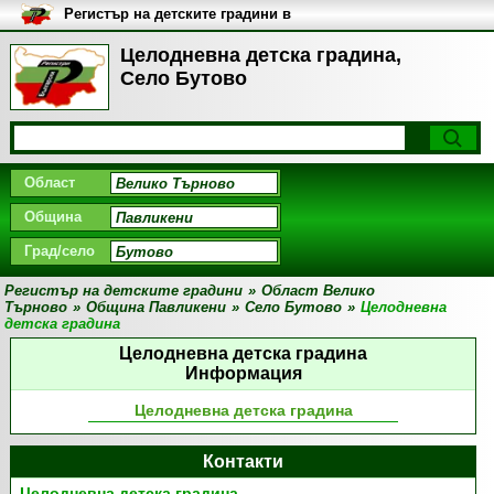
Регистър на детските градини в
България
Целодневна детска градина,
Село Бутово
Област
Община
Град/село
Регистър на детските градини
»
Област Велико
Търново
»
Община Павликени
»
Село Бутово
»
Целодневна
детска градина
Целодневна детска градина
Информация
Целодневна детска градина
Контакти
Целодневна детска градина