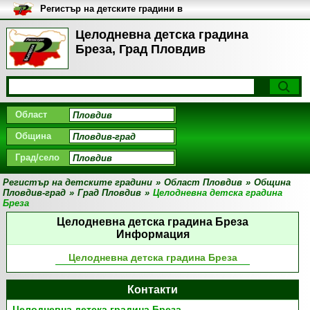
Регистър на детските градини в
България
Целодневна детска градина
Бреза, Град Пловдив
Област
Община
Град/село
Регистър на детските градини
»
Област Пловдив
»
Община
Пловдив-град
»
Град Пловдив
»
Целодневна детска градина
Бреза
Целодневна детска градина Бреза
Информация
Целодневна детска градина Бреза
Контакти
Целодневна детска градина Бреза