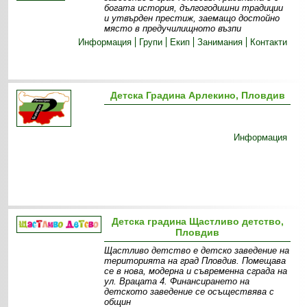
богата история, дългогодишни традиции
и утвърден престиж, заемащо достойно
място в предучилищното възпи
Информация
Групи
Екип
Занимания
Контакти
Детска Градина Арлекино, Пловдив
Информация
Детска градина Щастливо детство,
Пловдив
Щастливо детство е детско заведение на
територията на град Пловдив. Помещава
се в нова, модерна и съвременна сграда на
ул. Врацата 4. Финансирането на
детското заведение се осъществява с
общин