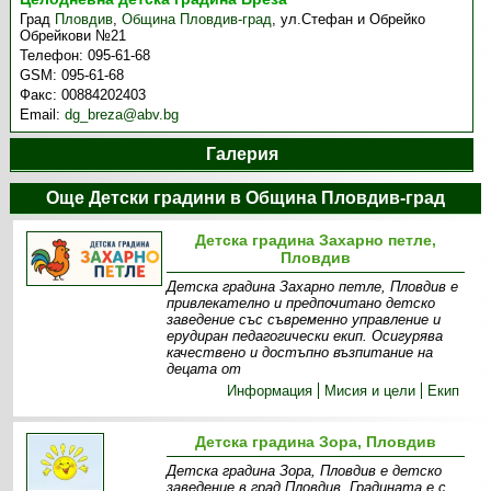
Град
Пловдив
,
Община Пловдив-град
,
ул.Стефан и Обрейко
Обрейкови №21
Телефон:
095-61-68
GSM:
095-61-68
Факс:
00884202403
Email:
dg_breza@abv.bg
Галерия
Още Детски градини в Община Пловдив-град
Детска градина Захарно петле,
Пловдив
Детска градина Захарно петле, Пловдив е
привлекателно и предпочитано детско
заведение със съвременно управление и
ерудиран педагогически екип. Осигурява
качествено и достъпно възпитание на
децата от
Информация
Мисия и цели
Екип
Детска градина Зора, Пловдив
Детска градина Зора, Пловдив е детско
заведение в град Пловдив. Градината е с