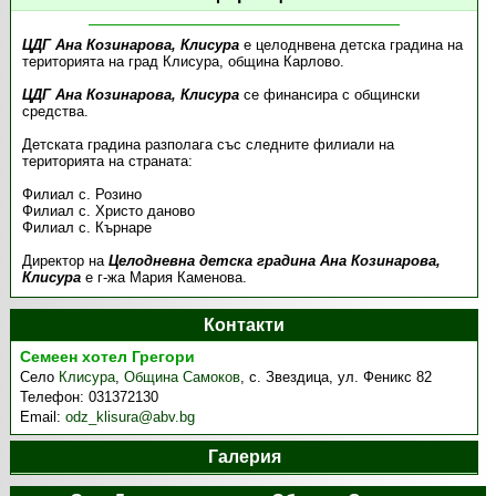
ЦДГ Ана Козинарова, Клисура
е целоднвена детска градина на
територията на град Клисура, община Карлово.
ЦДГ Ана Козинарова, Клисура
се финансира с общински
средства.
Детската градина разполага със следните филиали на
територията на страната:
Филиал с. Розино
Филиал с. Христо даново
Филиал с. Кърнаре
Директор на
Целодневна детска градина Ана Козинарова,
Клисура
е г-жа Мария Каменова.
Контакти
Семеен хотел Грегори
Село
Клисура
,
Община Самоков
,
с. Звездица, ул. Феникс 82
Телефон:
031372130
Email:
odz_klisura@abv.bg
Галерия