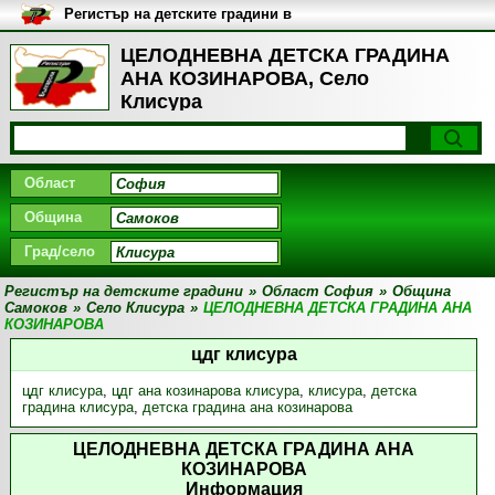
Регистър на детските градини в
България
ЦЕЛОДНЕВНА ДЕТСКА ГРАДИНА
АНА КОЗИНАРОВА, Село
Клисура
Област
Община
Град/село
Регистър на детските градини
»
Област София
»
Община
Самоков
»
Село Клисура
»
ЦЕЛОДНЕВНА ДЕТСКА ГРАДИНА АНА
КОЗИНАРОВА
цдг клисура
цдг клисура
,
цдг ана козинарова клисура
,
клисура
,
детска
градина клисура
,
детска градина ана козинарова
ЦЕЛОДНЕВНА ДЕТСКА ГРАДИНА АНА
КОЗИНАРОВА
Информация