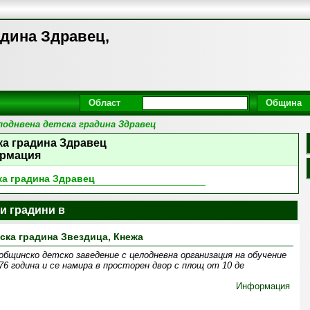
адина Здравец,
Област
Община
лоднвена детска градина Здравец
ка градина Здравец
рмация
ка градина Здравец
и градини в
ска градина Звездица, Кнежа
 общинско детско заведение с целодневна организация на обучение
76 година и се намира в просторен двор с площ от 10 де
Информация