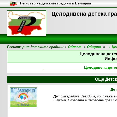
Регистър на детските градини в България
Целоднвена детска гр
Регистър на детските градини
»
Област
»
Община
»
»
Це
Целоднвена детс
Инфо
Целоднвена детс
Още Детск
Дет
Детска градина Звездица, гр. Кнежа е
и грижи. Сградата е изградена през 19