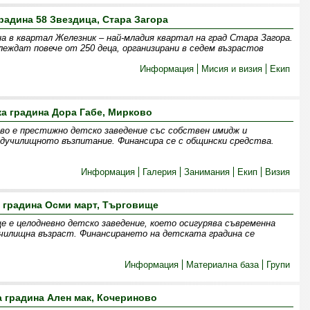
радина 58 Звездица, Стара Загора
а в квартал Железник – най-младия квартал на град Стара Загора.
леждат повече от 250 деца, организирани в седем възрастов
Информация
Мисия и визия
Екип
ка градина Дора Габе, Мирково
ово е престижно детско заведение със собствен имидж и
дучилищното възпитание. Финансира се с общински средства.
Информация
Галерия
Занимания
Екип
Визия
 градина Осми март, Търговище
 е целодневно детско заведение, което осигурява съвременна
училищна възраст. Финансирането на детската градина се
Информация
Материална база
Групи
а градина Ален мак, Кочериново