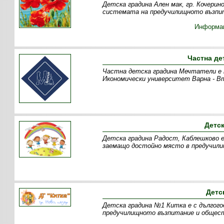
Детска градина Ален мак, гр. Кочерин
системата на предучилищното възпит
Информа
Частна де
Частна детска градина Мечтатели е пр
Икономически университет Варна - В
Детс
Детска градина Радост, Каблешково е
заемащо достойно място в предучил
Детс
Детска градина №1 Китка е с дългог
предучилищното възпитание и общест