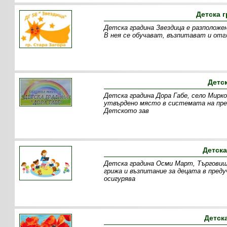
Детска г
Детска градина Звездица е разположен
В нея се обучават, възпитават и отг
Детс
Детска градина Дора Габе, село Мирк
утвърдено място в системата на пре
Детското зав
Детска
Детска градина Осми Март, Търговище
грижа и възпитание за децата в пред
осигурява
Детск