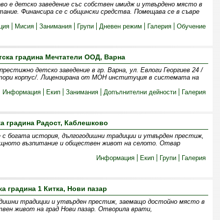
ово е детско заведение със собствен имидж и утвърдено място в
ание. Финансира се с общински средства. Помещава се в съвре
ция
Мисия
Занимания
Групи
Дневен режим
Галерия
Обучение
тска градина Мечтатели ООД, Варна
естижно детско заведение в гр. Варна, ул. Евлоги Георгиев 24 /
тори корпус/. Лицензирана от МОН институция в системата на
Информация
Екип
Занимания
Допълнителни дейности
Галерия
ка градина Радост, Каблешково
 с богата история, дългогодишни традиции и утвърден престиж,
ищното възпитание и обществен живот на селото. Отвар
Информация
Екип
Групи
Галерия
ка градина 1 Китка, Нови пазар
одишни традиции и утвърден престиж, заемащо достойно място в
вен живот на град Нови пазар. Отворила врати,