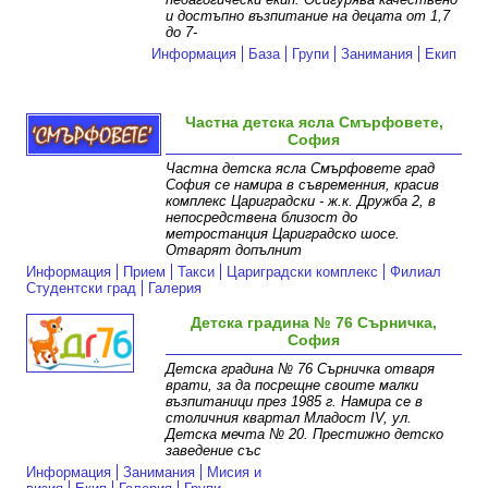
и достъпно възпитание на децата от 1,7
до 7-
Информация
База
Групи
Занимания
Екип
Частна детска ясла Смърфовете,
София
Частна детска ясла Смърфовете град
София се намира в съвременния, красив
комплекс Цариградски - ж.к. Дружба 2, в
непосредствена близост до
метростанция Цариградско шосе.
Отварят допълнит
Информация
Прием
Такси
Цариградски комплекс
Филиал
Студентски град
Галерия
Детска градина № 76 Сърничка,
София
Детска градина № 76 Сърничка отваря
врати, за да посрещне своите малки
възпитаници през 1985 г. Намира се в
столичния квартал Младост IV, ул.
Детска мечта № 20. Престижно детско
заведение със
Информация
Занимания
Мисия и