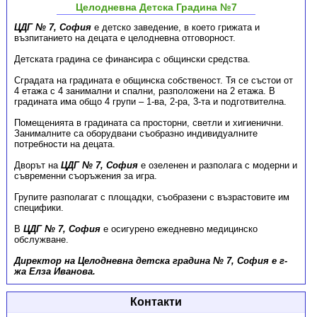
Целодневна Детска Градина №7
ЦДГ № 7, София
е детско заведение, в което грижата и
възпитанието на децата е целодневна отговорност.
Детската градина се финансира с общински средства.
Сградата на градината е общинска собственост. Тя се състои от
4 етажа с 4 занимални и спални, разположени на 2 етажа. В
градината има общо 4 групи – 1-ва, 2-ра, 3-та и подготвителна.
Помещенията в градината са просторни, светли и хигиенични.
Занималните са оборудвани съобразно индивидуалните
потребности на децата.
Дворът на
ЦДГ № 7, София
е озеленен и разполага с модерни и
съвременни съоръжения за игра.
Групите разполагат с площадки, съобразени с възрастовите им
специфики.
В
ЦДГ № 7, София
е осигурено ежедневно медицинско
обслужване.
Директор на Целодневна детска градина № 7, София е г-
жа Елза Иванова.
Контакти