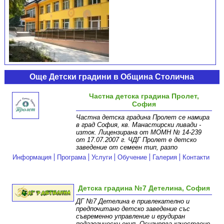
Още Детски градини в Община Столична
Частна детска градина Пролет,
София
Частна детска градина Пролет се намира
в град София, кв. Манастирски ливади -
изток. Лицензирана от МОМН № 14-239
от 17.07.2007 г. ЧДГ Пролет е детско
заведение от семеен тип, разпо
Информация
Програма
Услуги
Обучение
Галерия
Контакти
Детска градина №7 Детелина, София
ДГ №7 Детелина е привлекателно и
предпочитано детско заведение със
съвременно управление и ерудиран
педагогически екип. Осигурява качествено