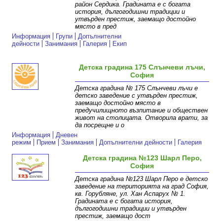
район Сердика. Градината е с богата
история, дългогодишни традиции и
утвърден престиж, заемащо достойно
място в пред
Информация
Групи
Допълнителни
дейности
Занимания
Галерия
Екип
Детска градина 175 Слънчеви лъчи,
София
Детска градина № 175 Слънчеви лъчи e
детско заведение с утвърден престиж,
заемащо достойно място в
предучилищното възпитание и обществен
живот на столицата. Отворила врати, за
да посрещне и о
Информация
Дневен
режим
Прием
Занимания
Допълнителни дейности
Галерия
Детска градина №123 Шарл Перо,
София
Детска градина №123 Шарл Перо е детско
заведение на територията на град София,
кв. Горубляне, ул. Хан Аспарух № 1.
Градината е с богата история,
дългогодишни традиции и утвърден
престиж, заемащо дост