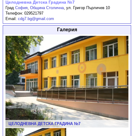
Целодневна Детска Градина №7
Град
София
,
Община Столична
,
ул. Григор Пърличев 10
Телефон:
029521797
Email:
cdg7.bg@gmail.com
Галерия
ЦЕЛОДНЕВНА ДЕТСКА ГРАДИНА №7
ЦЕЛОДНЕВНА ДЕТСКА ГРАДИНА №7