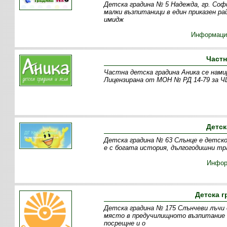
Детска градина № 5 Надежда, гр. Софи
малки възпитаници в един приказен р
имидж
Информаци
Частн
Частна детска градина Аника се намир
Лицензирана от МОН № РД 14-79 за ЧЦ
Детск
Детска градина № 63 Слънце е детско 
е с богата история, дългогодишни тр
Инфор
Детска г
Детска градина № 175 Слънчеви лъчи 
място в предучилищното възпитание 
посрещне и о