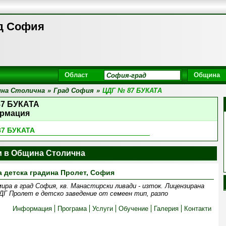
д София
Област
Община
на Столична
»
Град София
»
ЦДГ № 87 БУКАТА
87 БУКАТА
рмация
87 БУКАТА
и в Община Столична
а детска градина Пролет, София
ра в град София, кв. Манастирски ливади - изток. Лицензирана
ДГ Пролет е детско заведение от семеен тип, разпо
Информация
Програма
Услуги
Обучение
Галерия
Контакти