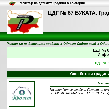
Регистър на детските градини в България
ЦДГ № 87 БУКАТА, Гра
Регистър на детските градини
»
Област София-град
»
Общи
ЦДГ № 
Инфо
ЦДГ № 
Още Детски градин
Частн
Частна детска градина Пролет се нами
от МОМН № 14-239 от 17.07.2007 г. Ч