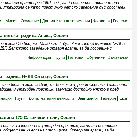
я отваря врати през 1981 год., за да посрещне своите първи
ай. Утвърдила се като престижно детско заведение със собствен
я
Мисия
Обучение
Допълнителни занимания
Филиали
Галерия
а детска градина Аника, София
а в град София, жк. Младост 4, бул. Александър Малинов №79 Б.
ДГ. Детското заведение отваря врати, за да посрещне с
Информация
Групи
Галерия
Обучение
Занимания
а градина № 63 Слънце, София
заведение в град София, кв. Бенковски, район Сердика. Градината
адиции и утвърден престиж, заемащо достойно място в пред
мация
Групи
Допълнителни дейности
Занимания
Галерия
Екип
радина 175 Слънчеви лъчи, София
e детско заведение с утвърден престиж, заемащо достойно
и обществен живот на столицата. Отворила врати, за да