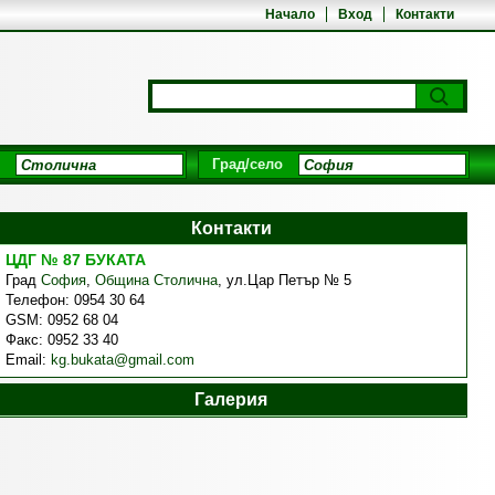
Начало
Вход
Контакти
Град/село
Контакти
ЦДГ № 87 БУКАТА
Град
София
,
Община Столична
,
ул.Цар Петър № 5
Телефон:
0954 30 64
GSM:
0952 68 04
Факс:
0952 33 40
Email:
kg.bukata@gmail.com
Галерия