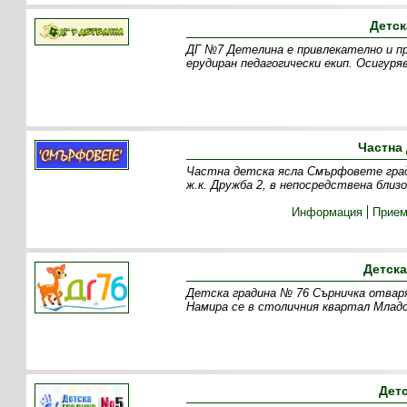
Детск
ДГ №7 Детелина е привлекателно и пр
ерудиран педагогически екип. Осигуря
Частна
Частна детска ясла Смърфовете град 
ж.к. Дружба 2, в непосредствена бл
Информация
Прие
Детска
Детска градина № 76 Сърничка отваря
Намира се в столичния квартал Младо
Дет