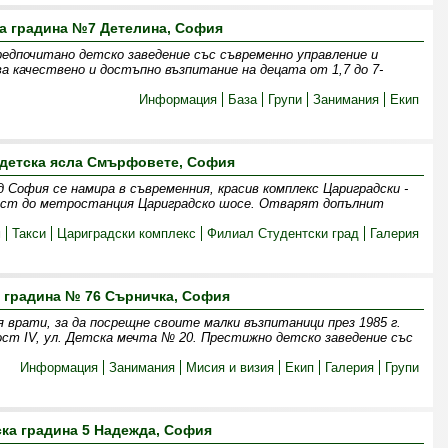
а градина №7 Детелина, София
едпочитано детско заведение със съвременно управление и
ва качествено и достъпно възпитание на децата от 1,7 до 7-
Информация
База
Групи
Занимания
Екип
 детска ясла Смърфовете, София
София се намира в съвременния, красив комплекс Цариградски -
изост до метростанция Цариградско шосе. Отварят допълнит
м
Такси
Цариградски комплекс
Филиал Студентски град
Галерия
 градина № 76 Сърничка, София
 врати, за да посрещне своите малки възпитаници през 1985 г.
ст IV, ул. Детска мечта № 20. Престижно детско заведение със
Информация
Занимания
Мисия и визия
Екип
Галерия
Групи
ска градина 5 Надежда, София