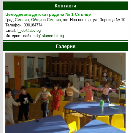
Контакти
Целодневна детска градина № 1 Слънце
Град
Смолян
,
Община Смолян
,
жк. Нов център, ул. Зорница № 10
Телефон:
030184774
Email:
l_job@abv.bg
Интернет сайт:
cdg1slunce.hit.bg
Галерия