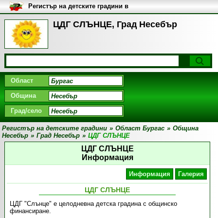
Регистър на детските градини в
България
ЦДГ СЛЪНЦЕ, Град Несебър
Област
Община
Град/село
Регистър на детските градини
»
Област Бургас
»
Община
Несебър
»
Град Несебър
»
ЦДГ СЛЪНЦЕ
ЦДГ СЛЪНЦЕ
Информация
Информация
Галерия
ЦДГ СЛЪНЦЕ
ЦДГ "Слънце" е целодневна детска градина с общинско
финансиране.