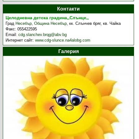
Контакти
Целодневна детска градина,,Слънце,,
Град
Несебър
,
Община Несебър
,
кк. Слънчев бряг, кв. Чайка
Факс:
055422595
Email:
cdg.slanchev.brqg@abv.bg
Интернет сайт:
www.cdg-slunce.na4alobg.com
Галерия