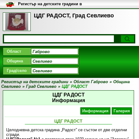
Регистър на детските градини в
България
ЦДГ РАДОСТ, Град Севлиево
Област
Община
Град/село
Регистър на детските градини
»
Област Габрово
»
Община
Севлиево
»
Град Севлиево
»
ЦДГ РАДОСТ
ЦДГ РАДОСТ
Информация
Информация
Галерия
ЦДГ РАДОСТ
Целодневна детска градина „Радост” се състои от две отделни
сгради.