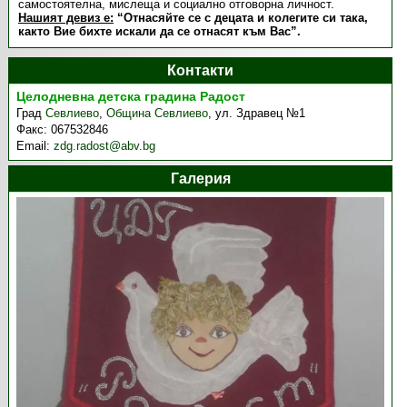
самостоятелна, мислеща и социално отговорна личност.
Нашият девиз е:
“Отнасяйте се с децата и колегите си така,
както Вие бихте искали да се отнасят към Вас”.
Контакти
Целодневна детска градина Радост
Град
Севлиево
,
Община Севлиево
,
ул. Здравец №1
Факс:
067532846
Email:
zdg.radost@abv.bg
Галерия