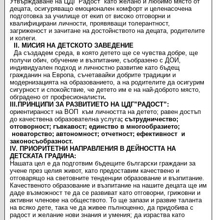
Утвърждаване на ЦДГ”Радост” като желано и любимо място от
децата, осигуряващо емоционален комфорт и целенасочена
подготовка за училище от екип от високо отговорни и
квалифицирани личности, проявяващи толерантност,
загриженост и зачитане на достойнството на децата, родителите
и колеги.
ІІ. МИСИЯ НА ДЕТСКОТО ЗАВЕДЕНИЕ
Да създадем среда, в която детето ще се чувства добре, ще
получи обич, обучение и възпитание, съобразено с ДОИ,
индивидуален подход и личностно развитие като бъдещ
гражданин на Европа, съчетавайки добрите традиции и
модернизацията на образованието, а на родителите да осигурим
сигурност и спокойствие, че детето им е на най-доброто място,
обградено от професионалисти
.
ІІІ.ПРИНЦИПИ ЗА РАЗВИТИЕТО НА ЦДГ”РАДОСТ”:
ориентираност на ВОП към личността на детето; равен достъп
до качествена образователна услуга
;
с
ътрудничество;
о
тговорност
; г
ъвкавост
; е
динство в многообразието
;
н
оваторство
;
а
втономност
; о
тчетност
; е
фективност
и
з
аконосъобразност
.
ІV. ПРИОРИТЕТНИ НАПРАВЛЕНИЯ В ДЕЙНОСТТА НА
ДЕТСКАТА ГРАДИНА:
Нашата цел е да подготвим бъдещите български граждани за
учене през целия живот, като предоставим качествено и
отговарящо на световните тенденции образование и възпитание.
Качественото образование и възпитание на нашите децата ще им
даде възможност те да се развиват като отговорни, грижовни и
активни членове на обществото. То ще запази и развие таланта
на всяко дете, така че да живее пълноценно, да придобива с
радост и желание нови знания и умения; да израства като