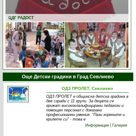
ЦДГ РАДОСТ
ЦДГ РАДОСТ
Още Детски градини в Град Севлиево
ОДЗ ПРОЛЕТ, Севлиево
ОДЗ ПРОЛЕТ е общинска детска градина в
две сгради с 11 групи. За децата се
грижат висококлалифицирани педагози и
помощен персонал с доказани
професионални умения. "Пази корените и
крилете си" - това е
Информация
Галерия