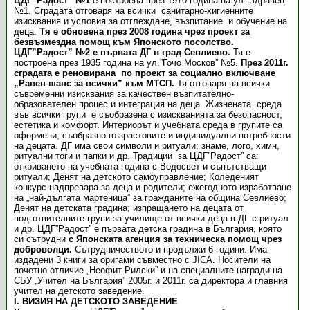
ЦДГ”Радост” №1
е построена през 1970 година на ул.”Здравец”
№1. Сградата отговаря на всички санитарно-хигиенните
изисквания и условия за отглеждане, възпитание и обучение на
деца.
Тя е обновена през 2008 година чрез проект за
безвъзмездна помощ към Японското посолство.
ЦДГ”Радост” №2
е първата ДГ в град Севлиево.
Тя е
построена през 1935 година на ул.”Гочо Москов” №5.
През 2011г.
сградата е реновирана по проект за социално включване
„Равен шанс за всички” към МТСП.
Тя отговаря на всички
съвременни изисквания за качествен възпитателно-
образователен процес и интеграция на деца. Жизнената среда
във всички групи е съобразена с изискванията за безопасност,
естетика и комфорт. Интериорът и учебната среда в групите са
оформени, съобразно възрастовите и индивидуални потребности
на децата. ДГ има свои символи и ритуали: знаме, лого, химн,
ритуални тоги и папки и др. Традиции за ЦДГ”Радост” са:
откриването на учебната година с Водосвет и съпътстващи
ритуали; Денят на детското самоуправление; Коледеният
конкурс-надпревара за деца и родители; ежегодното изработване
на „най-дългата мартеница” за гражданите на община Севлиево;
Денят на детската градина; изпращането на децата от
подготвителните групи за училище от всички деца в ДГ с ритуал
и др. ЦДГ”Радост” е първата детска градина в България, която
си сътрудни
с Японската агенция за техническа помощ чрез
доброволци.
Сътрудничеството и продължи 6 години. Има
издадени 3 книги за оригами съвместно с JICA. Носители на
почетно отличие „Неофит Рилски” и на специалните награди на
СБУ „Учител на България” 2005г. и 2011г. са директора и главния
учител на детското заведение.
І.
ВИЗИЯ НА ДЕТСКОТО ЗАВЕДЕНИЕ