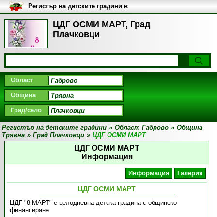
Регистър на детските градини в
България
ЦДГ ОСМИ МАРТ, Град
Плачковци
Област
Община
Град/село
Регистър на детските градини
»
Област Габрово
»
Община
Трявна
»
Град Плачковци
»
ЦДГ ОСМИ МАРТ
ЦДГ ОСМИ МАРТ
Информация
Информация
Галерия
ЦДГ ОСМИ МАРТ
ЦДГ "8 МАРТ" е целодневна детска градина с общинско
финансиране.