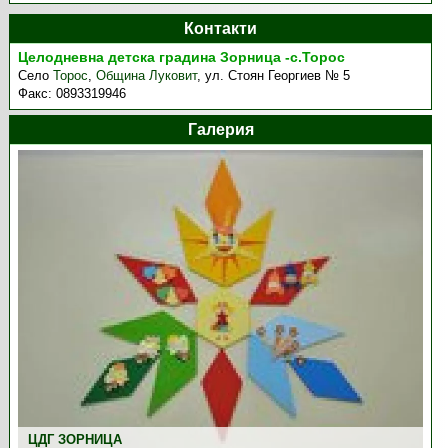
Контакти
Целодневна детска градина Зорница -с.Торос
Село
Торос
,
Община Луковит
,
ул. Стоян Георгиев № 5
Факс:
0893319946
Галерия
ЦДГ ЗОРНИЦА