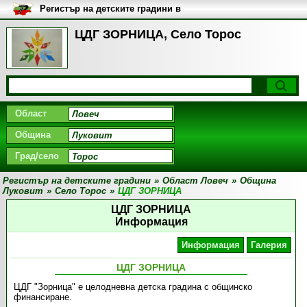
Регистър на детските градини в
България
ЦДГ ЗОРНИЦА, Село Торос
Област
Община
Град/село
Регистър на детските градини
»
Област Ловеч
»
Община
Луковит
»
Село Торос
»
ЦДГ ЗОРНИЦА
ЦДГ ЗОРНИЦА
Информация
Информация
Галерия
ЦДГ ЗОРНИЦА
ЦДГ "Зорница" е целодневна детска градина с общинско
финансиране.