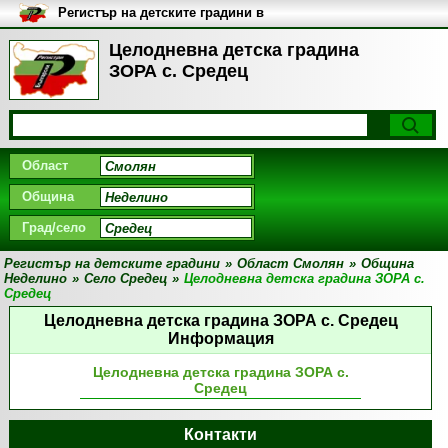
Регистър на детските градини в
България
Целодневна детска градина
ЗОРА с. Средец
Област
Община
Град/село
Регистър на детските градини
»
Област Смолян
»
Община
Неделино
»
Село Средец
»
Целодневна детска градина ЗОРА с.
Средец
Целодневна детска градина ЗОРА с. Средец
Информация
Целодневна детска градина ЗОРА с.
Средец
Контакти