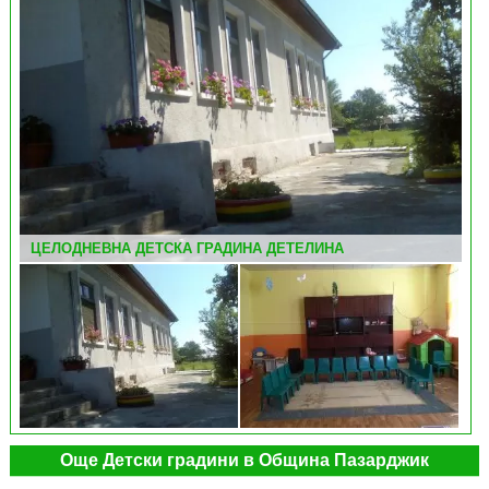
ЦЕЛОДНЕВНА ДЕТСКА ГРАДИНА ДЕТЕЛИНА
ЦЕЛОДНЕВНА ДЕТСКА ГРАДИНА ДЕТЕЛИНА
Още Детски градини в Община Пазарджик