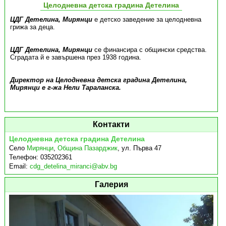
Целодневна детска градина Детелина
ЦДГ Детелина, Мирянци
е детско заведение за целодневна
грижа за деца.
ЦДГ Детелина, Мирянци
се финансира с общински средства.
Сградата й е завършена през 1938 година.
Директор на Целодневна детска градина Детелина,
Мирянци е г-жа Нели Тараланска.
Контакти
Целодневна детска градина Детелина
Село
Мирянци
,
Община Пазарджик
,
ул. Първа 47
Телефон:
035202361
Email:
cdg_detelina_miranci@abv.bg
Галерия