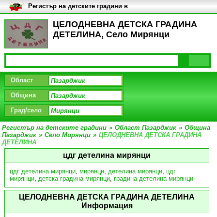
Регистър на детските градини в
България
ЦЕЛОДНЕВНА ДЕТСКА ГРАДИНА
ДЕТЕЛИНА, Село Мирянци
Област
Община
Град/село
Регистър на детските градини
»
Област Пазарджик
»
Община
Пазарджик
»
Село Мирянци
»
ЦЕЛОДНЕВНА ДЕТСКА ГРАДИНА
ДЕТЕЛИНА
цдг детелина мирянци
цдг детелина мирянци
,
мирянци
,
детелина мирянци
,
цдг
мирянци
,
детска градина мирянци
,
градина детелина мирянци
ЦЕЛОДНЕВНА ДЕТСКА ГРАДИНА ДЕТЕЛИНА
Информация