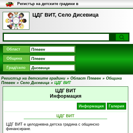
Регистър на детските градини в
България
ЦДГ ВИТ, Село Дисевица
Област
Община
Град/село
Регистър на детските градини
»
Област Плевен
»
Община
Плевен
»
Село Дисевица
»
ЦДГ ВИТ
ЦДГ ВИТ
Информация
Информация
Галерия
ЦДГ ВИТ
ЦДГ ВИТ е целодневна детска градина с общинско
финансиране.