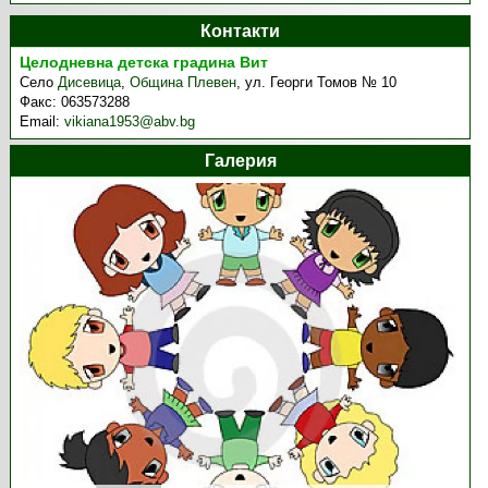
Контакти
Целодневна детска градина Вит
Село
Дисевица
,
Община Плевен
,
ул. Георги Томов № 10
Факс:
063573288
Email:
vikiana1953@abv.bg
Галерия