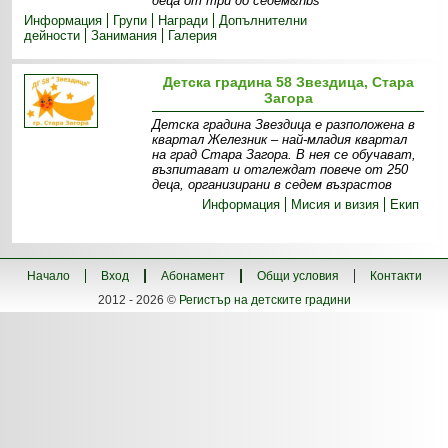
деца от три до седем&nbs
Информация
Групи
Награди
Допълнителни
дейности
Занимания
Галерия
Детска градина 58 Звездица, Стара
Загора
Детска градина Звездица е разположена в
квартал Железник – най-младия квартал
на град Стара Загора. В нея се обучават,
възпитават и отглеждат повече от 250
деца, организирани в седем възрастов
Информация
Мисия и визия
Екип
Начало
Вход
Абонамент
Общи условия
Контакти
2012 - 2026 ©
Регистър на детските градини