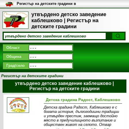
Регистър на детските градини в
България
утвърдено детско заведение
каблешково | Регистър на
детските градини
Област
Община
Град/село
Регистър на детските градини
утвърдено детско заведение каблешково |
Регистър на детските градини
Детска градина Радост, Каблешково
Детска градина Радост, Каблешково е с
богата история, дългогодишни традиции
и утвърден престиж, заемащо достойно
място в предучилищното възпитание и
обществен живот на селото. Отвар