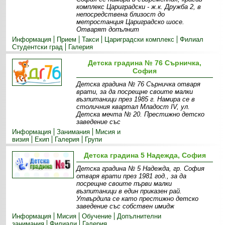
комплекс Цариградски - ж.к. Дружба 2, в
непосредствена близост до
метростанция Цариградско шосе.
Отварят допълнит
Информация
Прием
Такси
Цариградски комплекс
Филиал
Студентски град
Галерия
Детска градина № 76 Сърничка,
София
Детска градина № 76 Сърничка отваря
врати, за да посрещне своите малки
възпитаници през 1985 г. Намира се в
столичния квартал Младост IV, ул.
Детска мечта № 20. Престижно детско
заведение със
Информация
Занимания
Мисия и
визия
Екип
Галерия
Групи
Детска градина 5 Надежда, София
Детска градина № 5 Надежда, гр. София
отваря врати през 1981 год., за да
посрещне своите първи малки
възпитаници в един приказен рай.
Утвърдила се като престижно детско
заведение със собствен имидж
Информация
Мисия
Обучение
Допълнителни
занимания
Филиали
Галерия