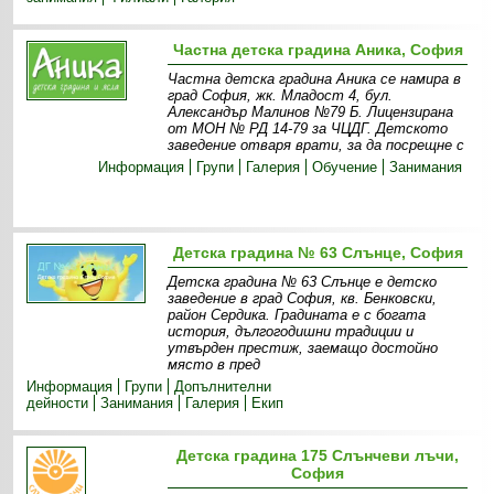
Частна детска градина Аника, София
Частна детска градина Аника се намира в
град София, жк. Младост 4, бул.
Александър Малинов №79 Б. Лицензирана
от МОН № РД 14-79 за ЧЦДГ. Детското
заведение отваря врати, за да посрещне с
Информация
Групи
Галерия
Обучение
Занимания
Детска градина № 63 Слънце, София
Детска градина № 63 Слънце е детско
заведение в град София, кв. Бенковски,
район Сердика. Градината е с богата
история, дългогодишни традиции и
утвърден престиж, заемащо достойно
място в пред
Информация
Групи
Допълнителни
дейности
Занимания
Галерия
Екип
Детска градина 175 Слънчеви лъчи,
София