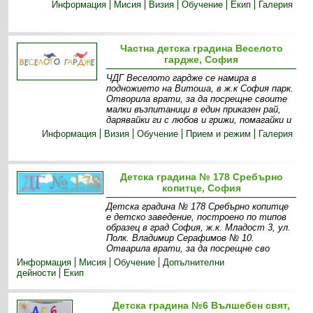
Информация
Мисия
Визия
Обучение
Екип
Галерия
Частна детска градина Веселото
гардже, София
ЧДГ Веселото гардже се намира в
подножието на Витоша, в ж.к София парк.
Отворила врати, за да посрещне своите
малки възпитаници в един приказен рай,
дарявайки ги с любов и грижи, помагайки и
Информация
Визия
Обучение
Прием и режим
Галерия
Детска градина № 178 Сребърно
копитце, София
Детска градина № 178 Сребърно копитце
е детско заведение, построено по типов
образец в град София, ж.к. Младост 3, ул.
Полк. Владимир Серафимов № 10.
Отварила врати, за да посрещне сво
Информация
Мисия
Обучение
Допълнителни
дейности
Екип
Детска градина №6 Вълшебен свят,