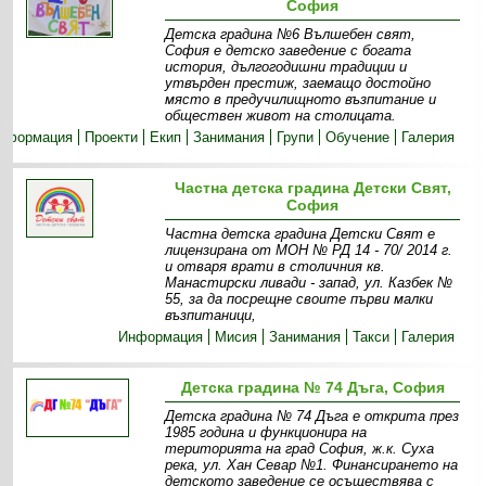
София
Детска градина №6 Вълшебен свят,
София е детско заведение с богата
история, дългогодишни традиции и
утвърден престиж, заемащо достойно
място в предучилищното възпитание и
обществен живот на столицата.
нформация
Проекти
Екип
Занимания
Групи
Обучение
Галерия
Частна детска градина Детски Свят,
София
Частна детска градина Детски Свят е
лицензирана от МОН № РД 14 - 70/ 2014 г.
и отваря врати в столичния кв.
Манастирски ливади - запад, ул. Казбек №
55, за да посрещне своите първи малки
възпитаници,
Информация
Мисия
Занимания
Такси
Галерия
Детска градина № 74 Дъга, София
Детска градина № 74 Дъга е открита през
1985 година и функционира на
територията на град София, ж.к. Суха
река, ул. Хан Севар №1. Финансирането на
детското заведение се осъществява с