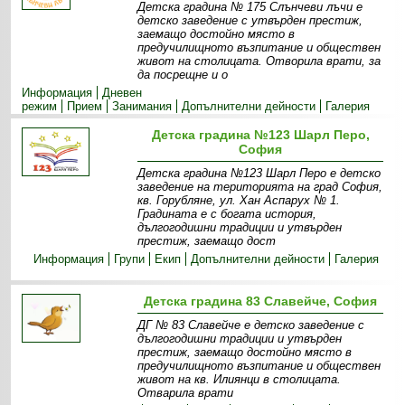
Детска градина № 175 Слънчеви лъчи e
детско заведение с утвърден престиж,
заемащо достойно място в
предучилищното възпитание и обществен
живот на столицата. Отворила врати, за
да посрещне и о
Информация
Дневен
режим
Прием
Занимания
Допълнителни дейности
Галерия
Детска градина №123 Шарл Перо,
София
Детска градина №123 Шарл Перо е детско
заведение на територията на град София,
кв. Горубляне, ул. Хан Аспарух № 1.
Градината е с богата история,
дългогодишни традиции и утвърден
престиж, заемащо дост
Информация
Групи
Екип
Допълнителни дейности
Галерия
Детска градина 83 Славейче, София
ДГ № 83 Славейче е детско заведение с
дългогодишни традиции и утвърден
престиж, заемащо достойно място в
предучилищното възпитание и обществен
живот на кв. Илиянци в столицата.
Отварила врати