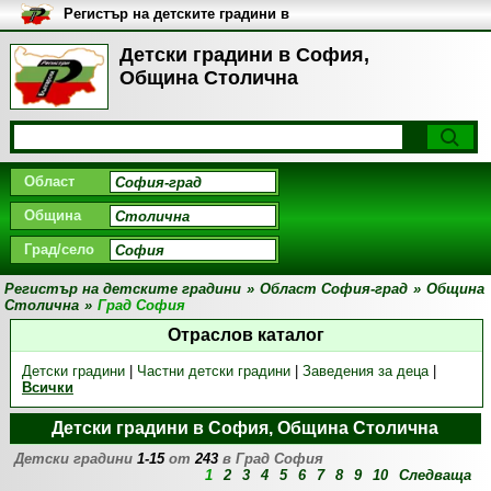
Регистър на детските градини в
България
Детски градини в София,
Община Столична
Област
Община
Град/село
Регистър на детските градини
»
Област София-град
»
Община
Столична
»
Град София
Отраслов каталог
Детски градини
|
Частни детски градини
|
Заведения за деца
|
Всички
Детски градини в София, Община Столична
Детски градини
1-15
от
243
в Град София
1
2
3
4
5
6
7
8
9
10
Следваща