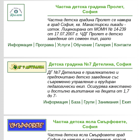
Частна детска градина Пролет,
София
Частна детска градина Пролет се намира
в град София, кв. Манастирски ливади -
изток. Лицензирана от МОМН № 14-239
от 17.07.2007 г. ЧДГ Пролет е детско
заведение от семеен тип, разпо
Информация
Програма
Услуги
Обучение
Галерия
Контакти
Детска градина №7 Детелина, София
ДГ №7 Детелина е привлекателно и
предпочитано детско заведение със
съвременно управление и ерудиран
педагогически екип. Осигурява качествено
и достъпно възпитание на децата от 1,7
до 7-
Информация
База
Групи
Занимания
Екип
Частна детска ясла Смърфовете,
София
Частна детска ясла Смърфовете град
София се намира в съвременния, красив